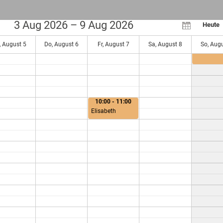
3 Aug 2026 – 9 Aug 2026
Heute
45 - 07:45
07:00 - 
abeth
, August 5
Do, August 6
Fr, August 7
Sa, August 8
So, Aug
Elisabeth
10:00 - 11:00
Elisabeth