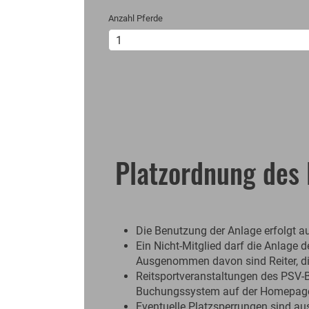
Anzahl Pferde
Platzordnung des
Die Benutzung der Anlage erfolgt au
Ein Nicht-Mitglied darf die Anlage 
Ausgenommen davon sind Reiter, die
Reitsportveranstaltungen des PSV-B
Buchungssystem auf der Homepage 
Eventuelle Platzsperrungen sind a