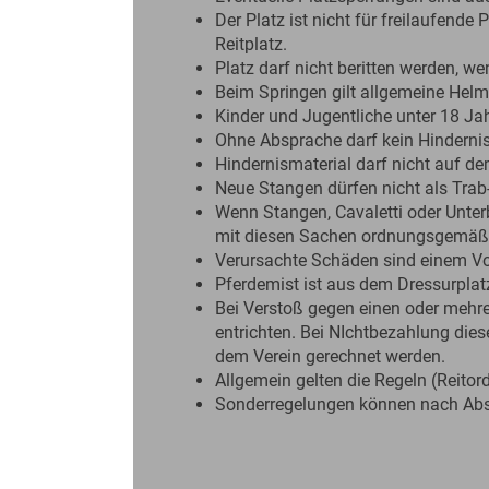
Der Platz ist nicht für freilaufende
Reitplatz.
Platz darf nicht beritten werden, w
Beim Springen gilt allgemeine Helmp
Kinder und Jugentliche unter 18 Jah
Ohne Absprache darf kein Hindern
Hindernismaterial darf nicht auf de
Neue Stangen dürfen nicht als Trab
Wenn Stangen, Cavaletti oder Unterb
mit diesen Sachen ordnungsgemä
0
00
Verursachte Schäden sind einem Vo
Pferdemist ist aus dem Dressurplat
1
00
Bei Verstoß gegen einen oder mehrer
entrichten. Bei NIchtbezahlung di
2
00
dem Verein gerechnet werden.
Allgemein gelten die Regeln (Reito
3
00
Sonderregelungen können nach Absp
4
00
5
00