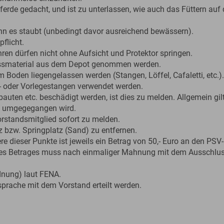
 Pferde gedacht, und ist zu unterlassen, wie auch das Füttern au
enn es staubt (unbedingt davor ausreichend bewässern).
flicht.
ren dürfen nicht ohne Aufsicht und Protektor springen.
issmaterial aus dem Depot genommen werden.
m Boden liegengelassen werden (Stangen, Löffel, Cafaletti, etc.).
- oder Vorlegestangen verwendet werden.
auten etc. beschädigt werden, ist dies zu melden. Allgemein gil
ß umgegegangen wird.
rstandsmitglied sofort zu melden.
z bzw. Springplatz (Sand) zu entfernen.
e dieser Punkte ist jeweils ein Betrag von 50,- Euro an den PSV
eses Betrages muss nach einmaliger Mahnung mit dem Ausschlu
rdnung) laut FENA.
rache mit dem Vorstand erteilt werden.